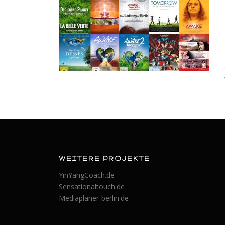
WEITERE PROJEKTE
YinYangCoach.de
Sensationaltouch.de
Mediaplaner-berlin.de